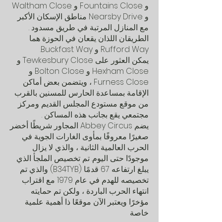
و
Close و
Fountains
Close
Waltham
و
Nearsby
Drive مناطق الإسكان الأكبر
مع المنازل المرتبة في
طريق مسدود
.
الطريقان اللذان يقعان في الحوزة هما
Rufford Way و Buckfast Way.
يمكن العثور على Tewkesbury
Close و
Close و
Hexham
Close و
Bolton
Close ، ويتضمن بعض
Furness
أماكن
الإقامة
بمساعدة الحارس
للمسنين بالقرب
من موقع مستودع المجلس القديم ومركز
مجتمعي يقع بجانب هذه المساكن
.
يضم Abbey Circus المجاور شريطًا أخضر
صغيرًا معروفًا بمأوى الغارات الجوية في
الحرب العالمية الثانية ، والذي لا يزال
موجودًا حتى اليوم. تم تخصيص الملجأ الذي
يبلغ ارتفاعه 67 قدمًا (B34TYB) والذي تم
تخصيصه للهدم في عام 1979 مع اقتراب
انتهاء الحرب الباردة ، ولكن تم حمايته
مؤخرًا ويعتبر الآن موقعًا ذا أهمية علمية
خاصة