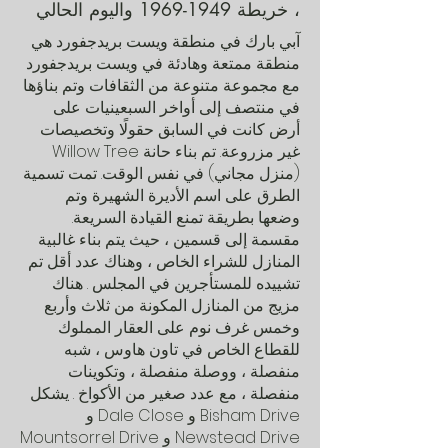
، خريطة
1949-1969
واليوم الحالي
آبي بارك في
منطقة ويست بريدجفورد
هي
منطقة ممتعة وهادئة في ويست بريدجفورد
مع مجموعة متنوعة من الثقافات وتم بناؤها
في منتصف إلى أواخر السبعينيات على
أرض كانت في السابق حقولًا وتخصيصات
غير مزروعة. تم بناء
حانة
Willow Tree
(منزل مجاني) في نفس الوقت. تمت تسمية
الطرق على اسم
الأديرة
الشهيرة وتم
وضعها بطريقة تمنع القيادة السريعة.
مقسمة إلى قسمين ، حيث يتم بناء غالبية
المنازل للشراء الخاص ، وهناك عدد أقل تم
تشييده
للمستأجرين في
المجلس
. هناك
مزيج من المنازل المكونة من ثلاث وأربع
وخمس غرف نوم على العقار المملوك
للقطاع الخاص في
تاون هاوس
،
شبه
منفصلة
، ووصلة منفصلة ، وتكوينات
منفصلة ، مع عدد صغير من
الأكواخ
.
يشكل
Drive و
Bisham
Close و
Dale
Drive و
Newstead
Drive
Mountsorrel